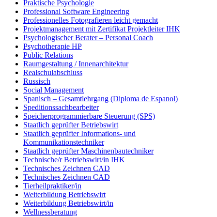
Praktische Psychologie
Professional Software Engineering
Professionelles Fotografieren leicht gemacht
Projektmanagement mit Zertifikat Projektleiter IHK
Psychologischer Berater – Personal Coach
Psychotherapie HP
Public Relations
Raumgestaltung / Innenarchitektur
Realschulabschluss
Russisch
Social Management
Spanisch – Gesamtlehrgang (Diploma de Espanol)
Speditionssachbearbeiter
Speicherprogrammierbare Steuerung (SPS)
Staatlich geprüfter Betriebswirt
Staatlich geprüfter Informations- und
Kommunikationstechniker
Staatlich geprüfter Maschinenbautechniker
Technische/r Betriebswirt/in IHK
Technisches Zeichnen CAD
Technisches Zeichnen CAD
Tierheilpraktiker/in
Weiterbildung Betriebswirt
Weiterbildung Betriebswirt/in
Wellnessberatung