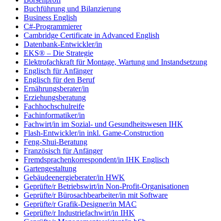
Buchführung und Bilanzierung
Business English
C#-Programmierer
Cambridge Certificate in Advanced English
Datenbank-Entwickler/in
EKS® – Die Strategie
Elektrofachkraft für Montage, Wartung und Instandsetzung
Englisch für Anfänger
Englisch für den Beruf
Ernährungsberater/in
Erziehungsberatung
Fachhochschulreife
Fachinformatiker/in
Fachwirt/in im Sozial- und Gesundheitswesen IHK
Flash-Entwickler/in inkl. Game-Construction
Feng-Shui-Beratung
Französisch für Anfänger
Fremdsprachenkorrespondent/in IHK Englisch
Gartengestaltung
Gebäudeenergieberater/in HWK
Geprüfte/r Betriebswirt/in Non-Profit-Organisationen
Geprüfte/r Bürosachbearbeiter/in mit Software
Geprüfte/r Grafik-Designer/in MAC
Geprüfte/r Industriefachwirt/in IHK