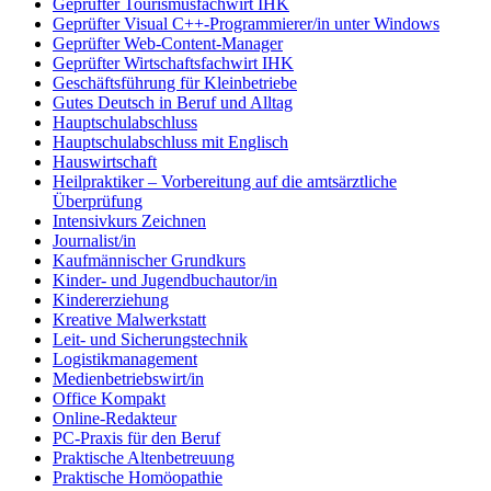
Geprüfter Tourismusfachwirt IHK
Geprüfter Visual C++-Programmierer/in unter Windows
Geprüfter Web-Content-Manager
Geprüfter Wirtschaftsfachwirt IHK
Geschäftsführung für Kleinbetriebe
Gutes Deutsch in Beruf und Alltag
Hauptschulabschluss
Hauptschulabschluss mit Englisch
Hauswirtschaft
Heilpraktiker – Vorbereitung auf die amtsärztliche
Überprüfung
Intensivkurs Zeichnen
Journalist/in
Kaufmännischer Grundkurs
Kinder- und Jugendbuchautor/in
Kindererziehung
Kreative Malwerkstatt
Leit- und Sicherungstechnik
Logistikmanagement
Medienbetriebswirt/in
Office Kompakt
Online-Redakteur
PC-Praxis für den Beruf
Praktische Altenbetreuung
Praktische Homöopathie