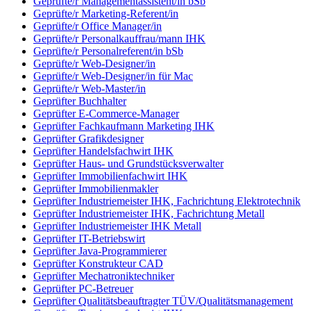
Geprüfte/r Managementassistent/in bSb
Geprüfte/r Marketing-Referent/in
Geprüfte/r Office Manager/in
Geprüfte/r Personalkauffrau/mann IHK
Geprüfte/r Personalreferent/in bSb
Geprüfte/r Web-Designer/in
Geprüfte/r Web-Designer/in für Mac
Geprüfte/r Web-Master/in
Geprüfter Buchhalter
Geprüfter E-Commerce-Manager
Geprüfter Fachkaufmann Marketing IHK
Geprüfter Grafikdesigner
Geprüfter Handelsfachwirt IHK
Geprüfter Haus- und Grundstücksverwalter
Geprüfter Immobilienfachwirt IHK
Geprüfter Immobilienmakler
Geprüfter Industriemeister IHK, Fachrichtung Elektrotechnik
Geprüfter Industriemeister IHK, Fachrichtung Metall
Geprüfter Industriemeister IHK Metall
Geprüfter IT-Betriebswirt
Geprüfter Java-Programmierer
Geprüfter Konstrukteur CAD
Geprüfter Mechatroniktechniker
Geprüfter PC-Betreuer
Geprüfter Qualitätsbeauftragter TÜV/Qualitätsmanagement