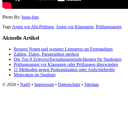
Photo By:
beau-foto
Tags:
Angst vor Abi-Prüfung
,
Angst vor Klausuren
,
Prüfungsangst
Aktuelle Artikel
Bessere Noten und weniger Lernstress im Fernstudium
Zahlen, Daten, Paragraphen merken
Die Top 8 Zeitverschwendungsmöglichkeiten für Studenten
Prüfungsangst vor Klausuren oder Prüfungen überwinden
11 Methoden gegen Prokrastination oder Aufschieberitis
Motivation im Studium
©
2026 •
NadS
•
Impressum
•
Datenschutz
•
Sitemap