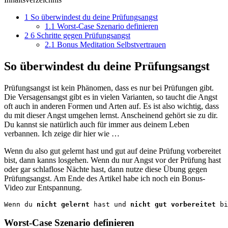
1
So überwindest du deine Prüfungsangst
1.1
Worst-Case Szenario definieren
2
6 Schritte gegen Prüfungsangst
2.1
Bonus Meditation Selbstvertrauen
So überwindest du deine Prüfungsangst
Prüfungsangst ist kein Phänomen, dass es nur bei Prüfungen gibt.
Die Versagensangst gibt es in vielen Varianten, so taucht die Angst
oft auch in anderen Formen und Arten auf. Es ist also wichtig, dass
du mit dieser Angst umgehen lernst. Anscheinend gehört sie zu dir.
Du kannst sie natürlich auch für immer aus deinem Leben
verbannen. Ich zeige dir hier wie …
Wenn du also gut gelernt hast und gut auf deine Prüfung vorbereitet
bist, dann kanns losgehen. Wenn du nur Angst vor der Prüfung hast
oder gar schlaflose Nächte hast, dann nutze diese Übung gegen
Prüfungsangst. Am Ende des Artikel habe ich noch ein Bonus-
Video zur Entspannung.
Wenn du 
nicht gelernt
 hast und 
nicht gut vorbereitet
 bi
Worst-Case Szenario definieren