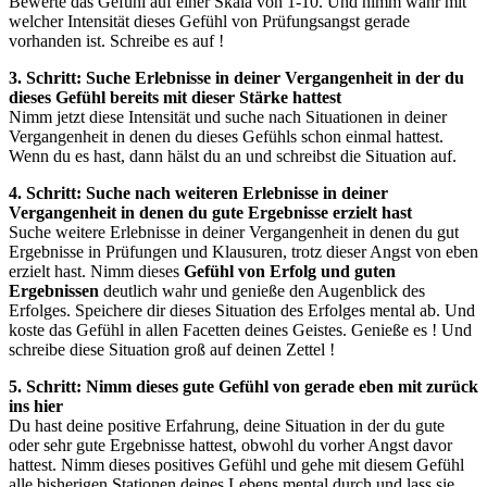
Bewerte das Gefühl auf einer Skala von 1-10. Und nimm wahr mit
welcher Intensität dieses Gefühl von Prüfungsangst gerade
vorhanden ist. Schreibe es auf !
3. Schritt: Suche Erlebnisse in deiner Vergangenheit in der du
dieses Gefühl bereits mit dieser Stärke hattest
Nimm jetzt diese Intensität und suche nach Situationen in deiner
Vergangenheit in denen du dieses Gefühls schon einmal hattest.
Wenn du es hast, dann hälst du an und schreibst die Situation auf.
4. Schritt: Suche nach weiteren Erlebnisse in deiner
Vergangenheit in denen du gute Ergebnisse erzielt hast
Suche weitere Erlebnisse in deiner Vergangenheit in denen du gut
Ergebnisse in Prüfungen und Klausuren, trotz dieser Angst von eben
erzielt hast. Nimm dieses
Gefühl von Erfolg und guten
Ergebnissen
deutlich wahr und genieße den Augenblick des
Erfolges. Speichere dir dieses Situation des Erfolges mental ab. Und
koste das Gefühl in allen Facetten deines Geistes. Genieße es ! Und
schreibe diese Situation groß auf deinen Zettel !
5. Schritt: Nimm dieses gute Gefühl von gerade eben mit zurück
ins hier
Du hast deine positive Erfahrung, deine Situation in der du gute
oder sehr gute Ergebnisse hattest, obwohl du vorher Angst davor
hattest. Nimm dieses positives Gefühl und gehe mit diesem Gefühl
alle bisherigen Stationen deines Lebens mental durch und lass sie